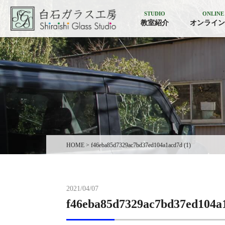
STUDIO
ONLINE
教室紹介
オンライン
HOME
>
f46eba85d7329ac7bd37ed104a1acd7d (1)
2021/04/07
f46eba85d7329ac7bd37ed104a1