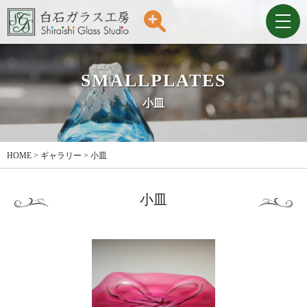
SMALLPLATES
小皿
HOME
>
ギャラリー
>
小皿
小皿